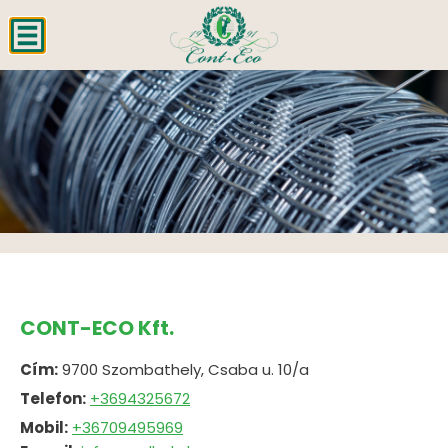
CONT-ECO Kft.
Cím:
9700 Szombathely, Csaba u. 10/a
Telefon:
+3694325672
Mobil:
+36709495969