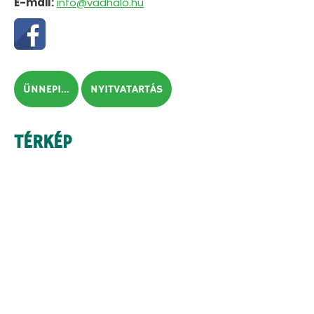
E-mail:
info@vadhalo.hu
ÜNNEPI...
NYITVATARTÁS
TÉRKÉP