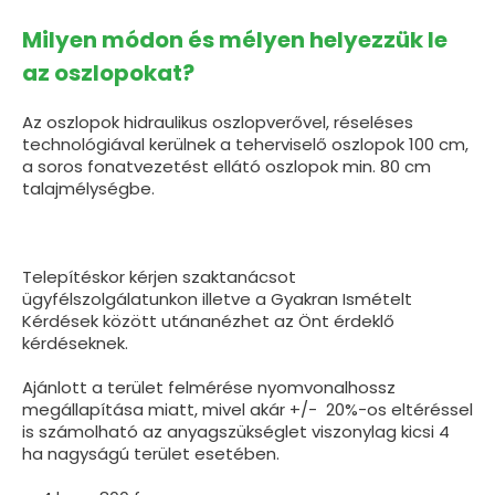
Milyen módon és mélyen helyezzük le
az oszlopokat?
Az oszlopok hidraulikus oszlopverővel, réseléses
technológiával kerülnek a teherviselő oszlopok 100 cm,
a soros fonatvezetést ellátó oszlopok min. 80 cm
talajmélységbe.
Telepítéskor kérjen szaktanácsot
ügyfélszolgálatunkon illetve a Gyakran Ismételt
Kérdések között utánanézhet az Önt érdeklő
kérdéseknek.
Ajánlott a terület felmérése nyomvonalhossz
megállapítása miatt, mivel akár +/- 20%-os eltéréssel
is számolható az anyagszükséglet viszonylag kicsi 4
ha nagyságú terület esetében.