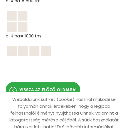
a. 4 ha = 800 fm
b. 4 ha= 1000 fm
VISSZA AZ ELŐZŐ OLDALRA!
Weboldalunk sütiket (cookie) használ működése
folyamán annak érdekében, hogy a legjobb
felhasználói élményt nyújthassa Önnek, valamint a
látogatottság mérése céljából. A sütik használatát
Oldal információk
Adatkezelési tájékoztató
bármikor letilthatja! Erről bővebb információkat