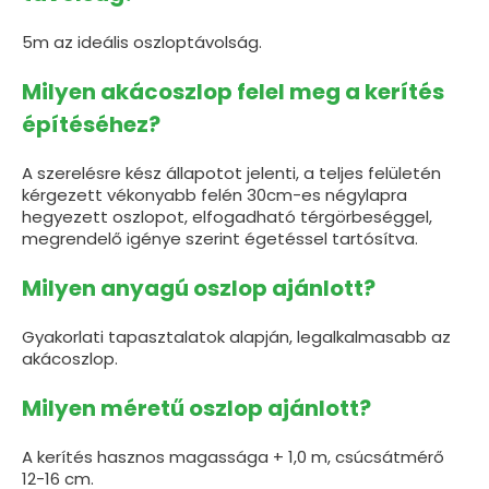
5m az ideális oszloptávolság.
Milyen akácoszlop felel meg a kerítés
építéséhez?
A szerelésre kész állapotot jelenti, a teljes felületén
kérgezett vékonyabb felén 30cm-es négylapra
hegyezett oszlopot, elfogadható térgörbeséggel,
megrendelő igénye szerint égetéssel tartósítva.
Milyen anyagú oszlop ajánlott?
Gyakorlati tapasztalatok alapján, legalkalmasabb az
akácoszlop.
Milyen méretű oszlop ajánlott?
A kerítés hasznos magassága + 1,0 m, csúcsátmérő
12-16 cm.