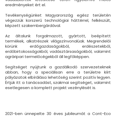
eredményeket ért el.
Tevékenységünket Magyarország egész területén
végezzük korszerű technológiai háttérrel, felkészült,
képzett szakembergárdával.
Az általunk forgalmazott, gyártott, beépített
termékek, alkatrészek világszínvonalúak. Megrendelői
körünk erdőgazdaságokból, erdészetekből,
erdőbirtokosságokból, vadásztársaságokból, valamint
agráripari termelőcégekből áll legfőképpen.
Segítséget nyújtunk a gazdálkodó szervezeteknek
abban, hogy a speciálisan erre a területre kiírt
pályázatok elbírálása lehetőség szerint pozitív legyen.
Értjük itt a tanácsadást, szakmai segítséget, valamint
esetlegesen a komplett projekt vezénylését is.
2021-ben ünnepelte 30 éves jubileumát a Cont-Eco