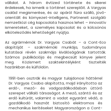
vállalat. A három évtized története és sikerei
érdekesek, ha ismerik a történet szereplőit. A Vargyas
család megismerése, és az apáról fiúra szálló, jövő­
orientált és környezet-intelligens, Partnereit szolgáló
nemzetközi cég kapcsolata hasznos lehet – innovatív
ismereteket, a személyes kapcsolat és a kölcsönös
elköteleződés lehetőségét nyújtja.
Az agrármérnök Dr. Vargyas Csabát – a Cont-Eco
alapítóját – szakmérnöki munkája, tudományos
kutatásai révén szakmája kiválóságának tartották.
Számos publikációja és megbecsült könyve jelent
meg. Közismert szaktekintélyként tisztelték
hazánkban és külföldön.
1991-ben osztrák és magyar tulajdonosi háttérrel
Dr. Vargyas Csaba alapította, majd irányította az
erdő-, mező- és vadgazdálkodásban úttörő
szerepet vállaló társaságot. A mező, szántó és az
erdő kultúrát, valamint a vadat egyaránt védő, a
gazdálkodó hasznát biztosító elektromos és
mechanikus kerítéseket Magyarországon a Cont-