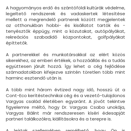
A hagyományos erdő és szántóföldi kultúrák védelme,
legeltető rendszerek és vadaskertek létesítése
mellett a megrendelő partnerek között megjelentek
az otthonukban hobbi- és kisállatot tartók és -
tenyésztők éppúgy, mint a közutakat, autópályákat,
rekreációs szabadidő központokat, golfpályákat
építtetők.
A partnerekkel és munkatársakkal az elért közös
sikerekhez, az emberi értékek, a hozzáállás és a tudás
együttesen járult hozzá. Így lehet a cég fejlődése
számadatokban kifejezve szintén töretlen több mint
harminc esztendő után is.
A több mint három évtized nagy idő, hosszú út a
Cont-Eco kerítéstechnikai cég és a vezető-tulajdonos
Vargyas család életében egyaránt. A jövőt tekintve
figyelemre méltó, hogy Dr. Vargyas Csaba unokája,
Vargyas Bálint már rendszeresen kíséri édesapját
partneri találkozókra, kiállításokra és a terepre is.
A leírtak szellemében remélhető, hogy Ön is