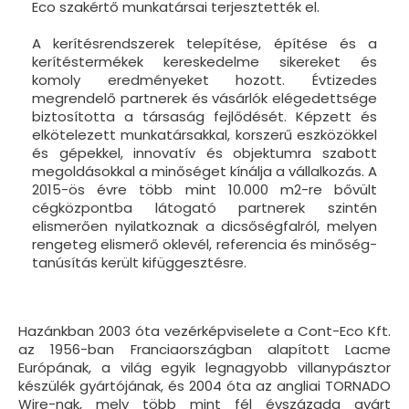
Eco szakértő munkatársai terjesztették el.
A kerítésrendszerek telepítése, építése és a
kerítéstermékek kereskedelme sikereket és
komoly eredményeket hozott. Évtizedes
megrendelő partnerek és vásárlók elégedettsége
biztosította a társaság fejlődését. Képzett és
elkötelezett munkatársakkal, korszerű eszközökkel
és gépekkel, innovatív és objektumra szabott
megoldásokkal a minőséget kínálja a vállalkozás. A
2015-ös évre több mint 10.000 m2-re bővült
cégközpontba látogató partnerek szintén
elismerően nyilatkoznak a dicsőségfalról, melyen
rengeteg elismerő oklevél, referencia és minőség-
tanúsítás került kifüggesztésre.
Hazánkban 2003 óta vezérképviselete a Cont-Eco Kft.
az 1956-ban Franciaországban alapított Lacme
Európának, a világ egyik legnagyobb villanypásztor
készülék gyártójának, és 2004 óta az ang­liai TORNADO
Wire-nak, mely több mint fél évszázada gyárt