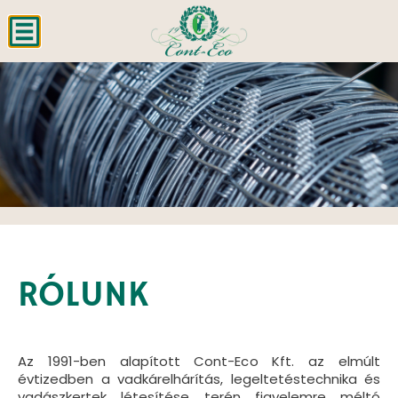
RÓLUNK
Az 1991-ben alapított Cont-Eco Kft. az elmúlt
évtizedben a vadkárelhárítás, legeltetéstechnika és
vadászkertek létesítése terén figyelemre méltó