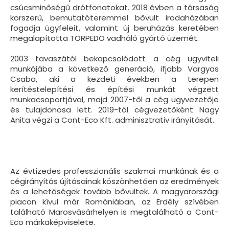
csúcsminőségű drótfonatokat. 2018 évben a társaság
korszerű, bemutatóteremmel bővült irodaházában
fogadja ügyfeleit, valamint új beruházás keretében
megalapította TORPEDO vadháló gyártó üzemét.
2003 tavaszától bekapcsolódott a cég ügyviteli
munkájába a következő generáció, ifjabb Vargyas
Csaba, aki a kezdeti években a terepen
kerítéstelepítési és építési munkát végzett
munkacsoportjával, majd 2007-től a cég ügyvezetője
és tulajdonosa lett. 2019-től cégvezetőként Nagy
Anita végzi a Cont-Eco Kft. adminisztrativ irányítását.
Az évtizedes professzionális szakmai munkának és a
cégirányítás újításai­nak köszönhetően az eredmények
és a lehetőségek tovább bővültek. A magyarországi
piacon kívül már Romániában, az Erdély szívében
található Marosvásárhelyen is megtalálható a Cont-
Eco márkaképviselete.